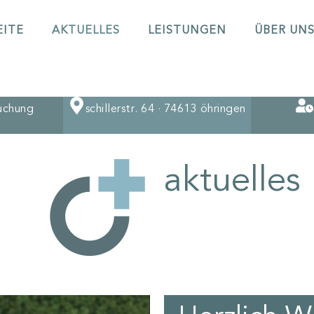
EITE
AKTUELLES
LEISTUNGEN
ÜBER UN
uchung
schillerstr. 64 · 74613 öhringen
aktuelles