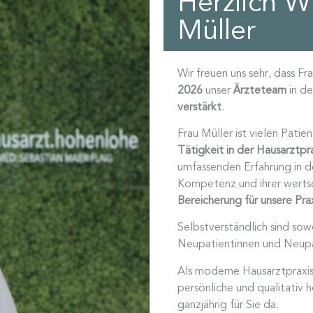
Herzlich W
Müller
Wir freuen uns sehr, dass Fr
2026
unser
Ärzteteam
in de
verstärkt
.
Frau Müller ist vielen Patie
Tätigkeit in der Hausarztpr
umfassenden Erfahrung in de
Kompetenz und ihrer wertsc
Bereicherung für unsere Prax
Selbstverständlich sind sow
Neupatientinnen und Neup
Als moderne Hausarztpraxis 
persönliche und qualitativ 
ganzjährig für Sie da.