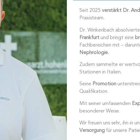
Seit 2025
verstärkt Dr. An
Praxisteam.
Dr. Winkenbach absolvierte
Frankfurt
und bringt eine
br
Fachbereichen mit – darun
Nephrologie.
Zudem sammelte er wertvoll
Stationen in Italien.
Seine
Promotion
unterstrei
Qualifikation.
Mit seiner umfassenden
Exp
besonderer Weise.
Wir freuen uns sehr, ihn in
Versorgung
für unsere Patie