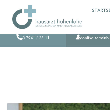
STARTS
0 7941 / 23 11
online terminb